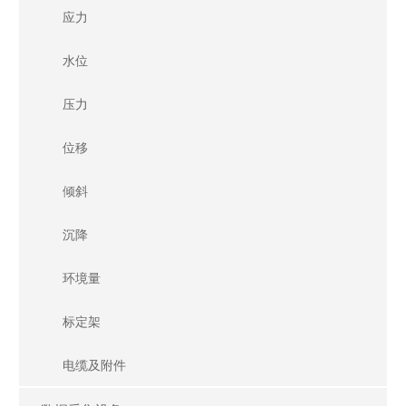
应力
电缆及附件
水位
数据采集设备
压力
自动测量单元
位移
数据采集仪
读数仪
倾斜
其它功能模块
沉降
云端产品
环境量
葛南云®平台
标定架
葛南云®基础数据云
电缆及附件
知溪AI大模型