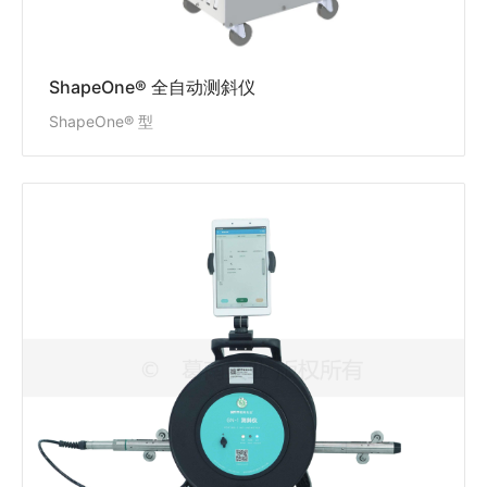
DataMint® TiltPath全自动测斜仪APP
ShapeOne® 全自动测斜仪
ShapeOne® 型
测斜仪(智能蓝牙)
GN-1型
GN-1型测斜仪适用于测量土石坝、面板坝、岩土边
坡、土建基坑、路基等结构物的水平位移，测斜仪配合
测斜管可反复使用。测斜仪的测量值由GN-103Q型测斜
仪读数器自动读取，通过蓝牙连接平板或手机，实时处
理作图作表，同步云平台，工地现场前方测量后方实时
查看编辑。
查看详情