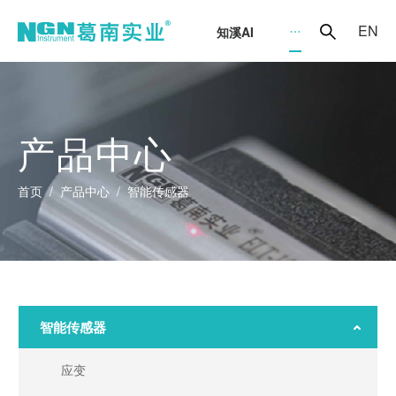
EN
知溪AI
智能传感器
应变
产品中心
应力
首页
/
产品中心
/
智能传感器
水位
压力
位移
倾斜
沉降
智能传感器
环境量
应变
标定架