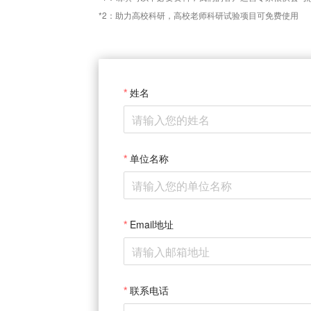
*2：
助力高校科研，高校老师科研试验项目可免费使用
电缆及附件
姓名
单位名称
Email地址
联系电话