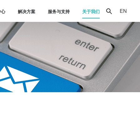
EN
中心
解决方案
服务与支持
关于我们
客户端软件
DataMint® Collection数据采集管理软件
DataMint® Tunnel隧洞监测系统
DataMint® HAT手机端APP
DataMint® TiltPath测斜仪APP
DataMint® TiltPath全自动测斜仪APP
系统