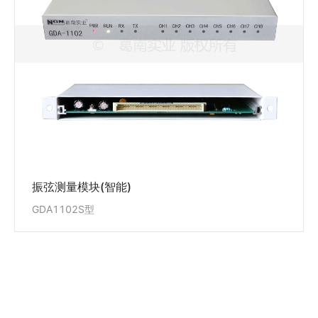
GDA1102S型振弦测量模块(智能)适用于自动测量振弦
式传感器的输出信号，其测量精度高、功能齐全、抗干
扰能力强、适应长期运行，可设定各类振弦式传感器的
温度电阻基值并采集。
查看详情
振弦测量模块(智能)
GDA1102S型