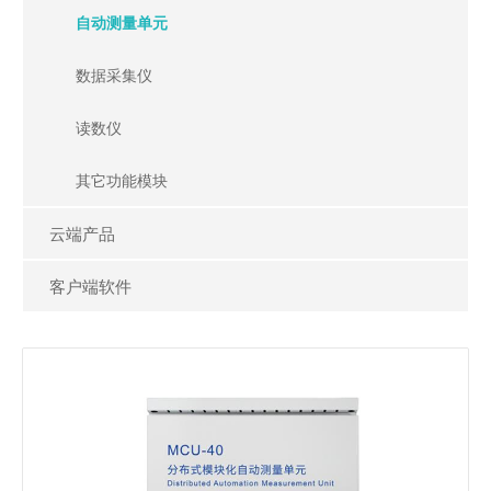
自动测量单元
电缆及附件
数据采集仪
数据采集设备
读数仪
自动测量单元
其它功能模块
数据采集仪
读数仪
云端产品
其它功能模块
客户端软件
云端产品
葛南云®平台
葛南云®基础数据云
自动测量单元
MCU型
知溪AI大模型