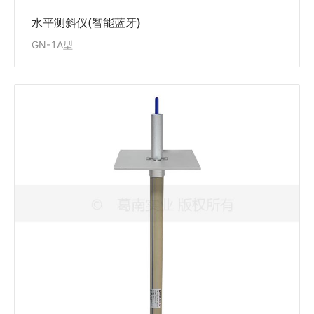
DataMint® TiltPath全自动测斜仪APP
水平测斜仪(智能蓝牙)
GN-1A型
振弦式土体沉降计(智能)
VWD-A型
VWD-A型振弦式土体沉降计(智能)适用于测量土石坝、
边坡、地基等构筑体或其它回填土体的沉降变形，同步
测量埋设点的温度。
View Details