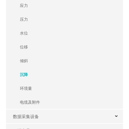
应力
数据采集设备
压力
全功能数据采集仪
水位
分布式自动测量系统
位移
全功能读数仪
协议转换模块
倾斜
便携调试仪
沉降
遥测终端机
环境量
云端产品
电缆及附件
葛南云®平台
数据采集设备
葛南云®基础数据云