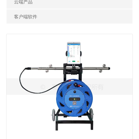
葛南云®小程序
云端产品
读数仪云平台
客户端软件
测斜仪云平台
大坝安全监测云平台
基坑安全监测云平台
水平测斜仪(智能蓝牙)
生态监测云平台
GN-1A型
Genan Cloud Data Screen
GN-1A型水平测斜仪(智能蓝牙)适用于测量土石坝、面
板坝、岩土边坡、土建基坑、路基等结构物的垂直位
客户端软件
移，测斜仪配合测斜管可反复使用。测斜仪的测量值由
GN-103Q型测斜仪读数器自动连续读取数据，蓝牙连接
DataMint® Collection数据采集系统
平板或手机，实时处理作图作表，实时同步云平台，工
地现场前方测量后方实时查看编辑，测量结果多方共
DataMint® Tunel隧洞监测系统
View Details
享。
DataMint® HAT手机端APP
DataMint® TiltPath测斜仪APP