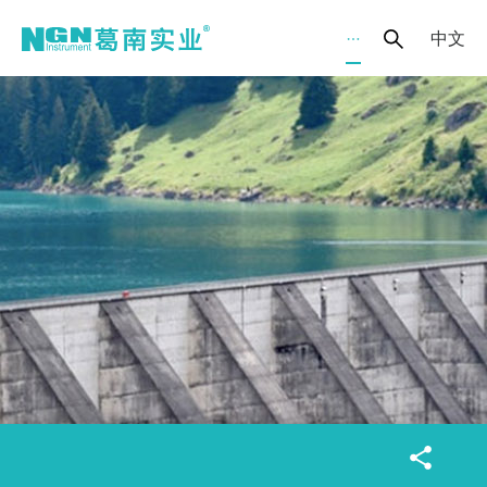
CHEER AI
中文
智能传感器
应变
应力
压力
水位
位移
倾斜
沉降
环境量
电缆及附件