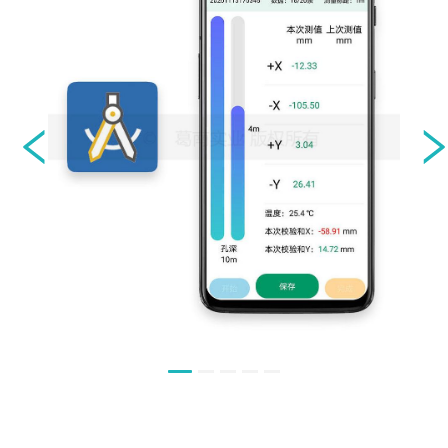
葛南云®小程序
读数仪云平台
测斜仪云平台
大坝安全监测云平台
基坑安全监测云平台
生态监测云平台
Genan Cloud Data Screen
客户端软件
DataMint® Collection数据采集系统
DataMint® Tunel隧洞监测系统
DataMint® HAT手机端APP
DataMint® TiltPath测斜仪APP