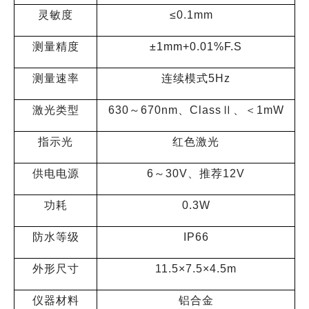
灵敏度
≤0.1mm
测量精度
±1mm+0.01%F.S
测量速率
连续模式5Hz
激光类型
630～670nm、ClassⅡ、＜1mW
指示光
红色激光
供电电源
6～30V、推荐12V
功耗
0.3W
防水等级
IP66
外形尺寸
11.5×7.5×4.5m
仪器材料
铝合金