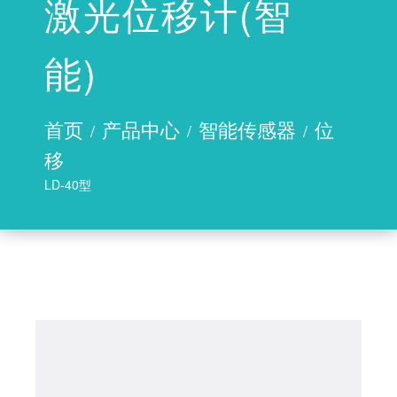
激光位移计(智
电缆及附件
能)
数据采集设备
自动测量单元
首页
产品中心
智能传感器
位
/
/
/
数据采集仪
移
读数仪
LD-40型
其它功能模块
云端产品
葛南云®平台
葛南云®基础数据云
知溪AI大模型