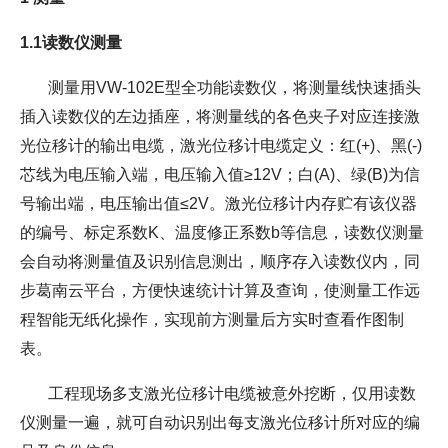
1.1
读数仪测量
测量用VW-102E型全功能读数仪，将测量线快速插头
插入读数仪的左边插座，将测量线的各色夹子对应连接
激
光位移计
的输出电缆，
激光位移计
电缆定义：红(+)、黑(-)
芯线为电压输入端，电压输入值≥12V；白(A)、绿(B)为信
号输出端，电压输出值≤2V。
激光位移计
内存贮有该仪器
的编号、标定系数K、温度修正系数b等信息，读数仪测量
会自动将测量值及识别信息测出，顺序存入读数仪内，同
步葛南云平台，方便快速统计计算及查询，使测量工作远
程智能无纸化操作，实现前方测量后方实时查看作图制
表。
工程现场多支
激光位移计电缆被意外挖
断，仅用读数
仪测量一遍，就可自动识别出每
支激光位移计
所对应的编