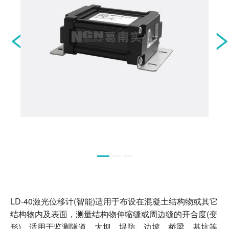
葛南云®小程序
测斜仪云平台
读数仪云平台
水库建设及运行初期安全管理平台
小型水库大坝安全监测及水雨情测报系统
基坑安全监测云平台
葛南云展示平台
客户端软件
DataMint® Collection数据采集管理软件
DataMint® Tunnel隧洞监测系统
LD-40激光位移计(智能)适用于布设在混凝土结构物或其它
DataMint® HAT手机端APP
结构物内及表面，测量结构物伸缩缝或周边缝的开合度(变
DataMint® TiltPath测斜仪APP
形)，适用于监测隧道、大坝、堤防、边坡、桥梁、基坑等