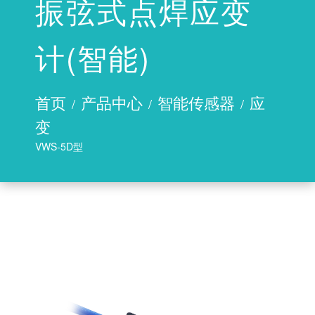
振弦式点焊应变
电缆及附件
计(智能)
数据采集设备
自动测量单元
首页
产品中心
智能传感器
应
/
/
/
数据采集仪
变
读数仪
VWS-5D型
其它功能模块
云端产品
葛南云®平台
葛南云®基础数据云
知溪AI大模型