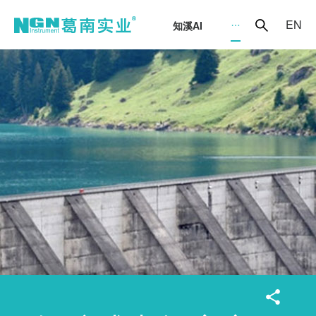
EN
知溪AI
智能传感器
应变
应力
水位
压力
位移
倾斜
沉降
环境量
标定架