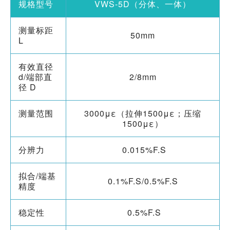
规格型号
VWS-5D（分体、一体）
测量标距
50mm
L
有效直径
d/端部直
2/8mm
径 D
测量范围
3000με（拉伸1500με；压缩
1500με）
分辨力
0.015%F.S
拟合/端基
0.1%F.S/0.5%F.S
精度
稳定性
0.5%F.S